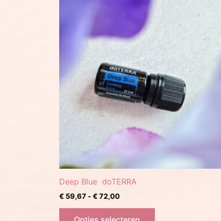
Deep Blue doTERRA
Prijsklasse:
€
59,67
-
€
72,00
€ 59,67
Dit
tot
Opties selecteren