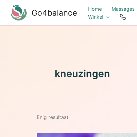
Ga
Home
Massages
Go4balance
naar
Winkel
de
inhoud
kneuzingen
Enig resultaat