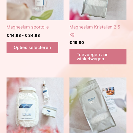
Magnesium sportolie
Magnesium Kristallen 2,5
kg
Prijsklasse:
€
14,98
-
€
34,98
€ 14,98
€
19,80
Dit
tot
Opties selecteren
product
€ 34,98
Toevoegen aan
heeft
winkelwagen
meerdere
variaties.
Deze
optie
kan
gekozen
worden
op
de
productpagina