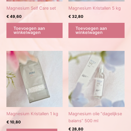
Magnesium Self Care set
Magnesium Kristallen 5 kg
€
49,60
€
32,80
Toevoegen aan
Toevoegen aan
winkelwagen
winkelwagen
Magnesium Kristallen 1 kg
Magnesium olie “dagelijkse
balans” 500 ml
€
10,80
€
28,80
Dit