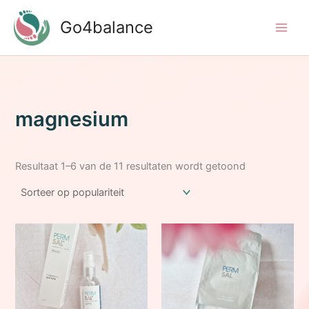
Ga
Go4balance
naar
de
inhoud
magnesium
Gesorteerd
Resultaat 1–6 van de 11 resultaten wordt getoond
op
populariteit