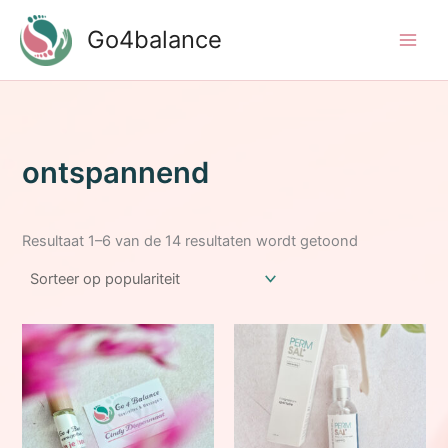
Ga
Go4balance
naar
de
inhoud
ontspannend
Gesorteerd
Resultaat 1–6 van de 14 resultaten wordt getoond
op
populariteit