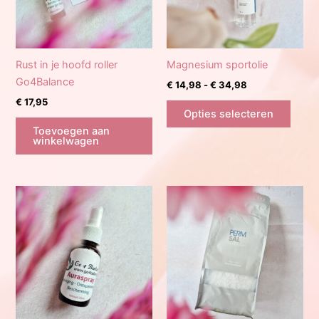
Rust in je hoofd roller
Magnesium sportolie
Go4Balance
Prijsklasse:
€
14,98
-
€
34,98
€ 14,98
€
17,95
Dit
tot
Opties selecteren
produ
€ 34,98
Toevoegen aan
heeft
winkelwagen
meerd
variat
Deze
optie
kan
geko
word
op
de
produ