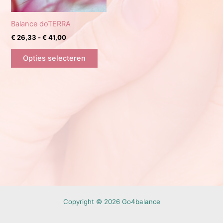
Balance doTERRA
Prijsklasse:
€
26,33
-
€
41,00
€ 26,33
Dit
tot
Opties selecteren
product
€ 41,00
heeft
meerdere
variaties.
Deze
optie
kan
gekozen
worden
op
de
productpagina
Copyright © 2026 Go4balance