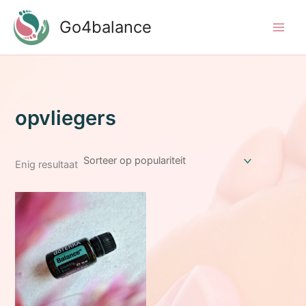
Ga
Go4balance
naar
de
inhoud
opvliegers
Enig resultaat