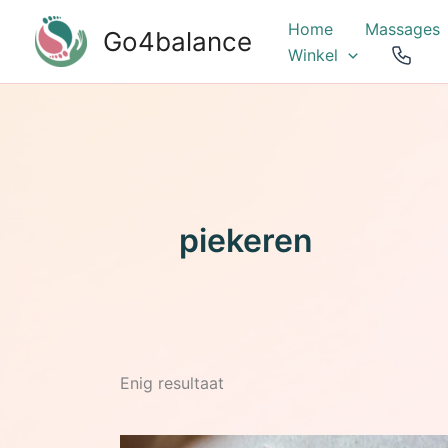
Ga
Home
Massages
Go4balance
naar
Winkel
de
inhoud
piekeren
Enig resultaat