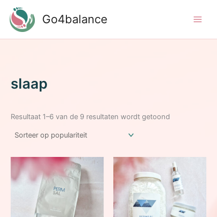
Ga
Go4balance
naar
de
inhoud
slaap
Gesorteerd
Resultaat 1–6 van de 9 resultaten wordt getoond
op
populariteit