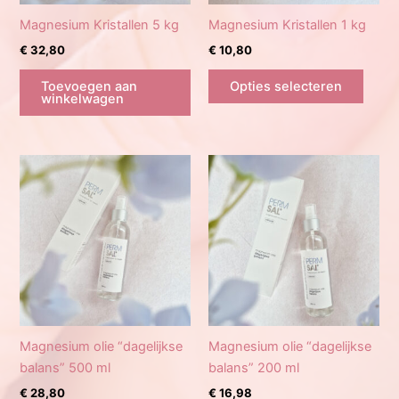
Magnesium Kristallen 5 kg
Magnesium Kristallen 1 kg
€
32,80
€
10,80
Dit
Toevoegen aan
Opties selecteren
produ
winkelwagen
heeft
meerd
variat
Deze
optie
kan
geko
word
op
de
produ
Magnesium olie “dagelijkse
Magnesium olie “dagelijkse
balans” 500 ml
balans” 200 ml
€
28,80
€
16,98