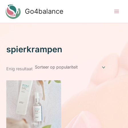
Ga
Go4balance
naar
de
inhoud
spierkrampen
Enig resultaat