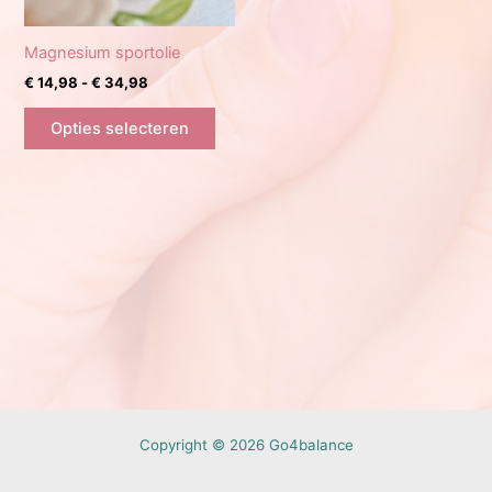
Magnesium sportolie
Prijsklasse:
€
14,98
-
€
34,98
€ 14,98
Dit
tot
Opties selecteren
product
€ 34,98
heeft
meerdere
variaties.
Deze
optie
kan
gekozen
worden
op
de
productpagina
Copyright © 2026 Go4balance