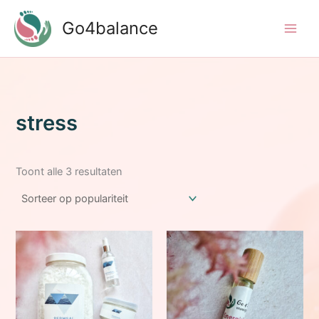
Ga
Go4balance
naar
de
inhoud
stress
Gesorteerd
Toont alle 3 resultaten
op
populariteit